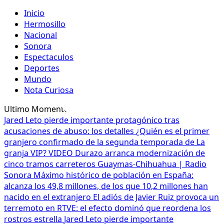
Inicio
Hermosillo
Nacional
Sonora
Espectaculos
Deportes
Mundo
Nota Curiosa
Ultimo Momento
Jared Leto pierde importante protagónico tras
acusaciones de abuso: los detalles
¿Quién es el primer
granjero confirmado de la segunda temporada de La
granja VIP? VIDEO
Durazo arranca modernización de
cinco tramos carreteros Guaymas-Chihuahua | Radio
Sonora
Máximo histórico de población en España:
alcanza los 49,8 millones, de los que 10,2 millones han
nacido en el extranjero
El adiós de Javier Ruiz provoca un
terremoto en RTVE: el efecto dominó que reordena los
rostros estrella
Jared Leto pierde importante