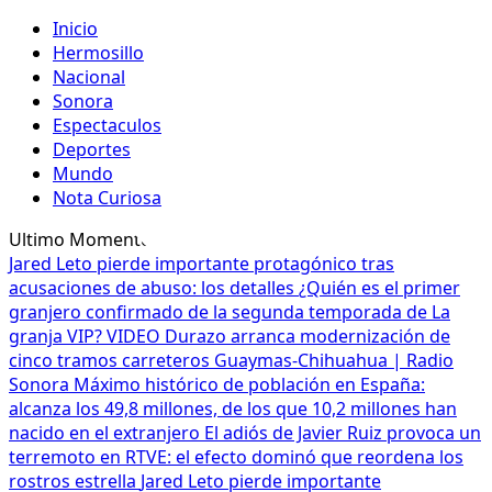
Inicio
Hermosillo
Nacional
Sonora
Espectaculos
Deportes
Mundo
Nota Curiosa
Ultimo Momento
Jared Leto pierde importante protagónico tras
acusaciones de abuso: los detalles
¿Quién es el primer
granjero confirmado de la segunda temporada de La
granja VIP? VIDEO
Durazo arranca modernización de
cinco tramos carreteros Guaymas-Chihuahua | Radio
Sonora
Máximo histórico de población en España:
alcanza los 49,8 millones, de los que 10,2 millones han
nacido en el extranjero
El adiós de Javier Ruiz provoca un
terremoto en RTVE: el efecto dominó que reordena los
rostros estrella
Jared Leto pierde importante