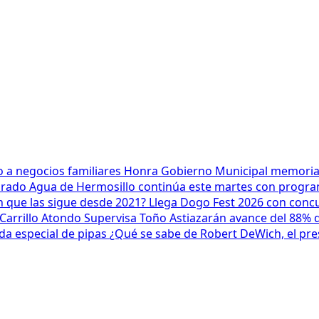
 a negocios familiares
Honra Gobierno Municipal memoria d
lorado
Agua de Hermosillo continúa este martes con progra
n que las sigue desde 2021?
Llega Dogo Fest 2026 con conc
Carrillo Atondo
Supervisa Toño Astiazarán avance del 88%
a especial de pipas
¿Qué se sabe de Robert DeWich, el pre