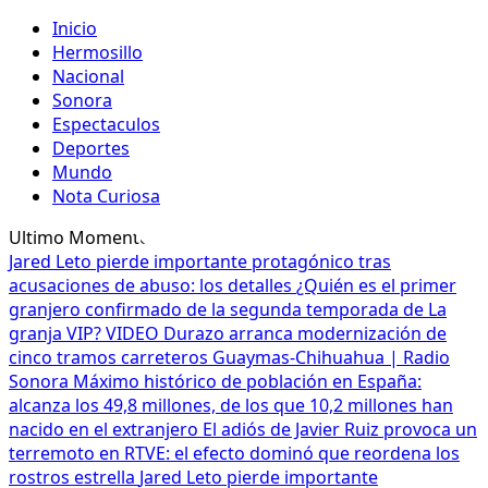
Inicio
Hermosillo
Nacional
Sonora
Espectaculos
Deportes
Mundo
Nota Curiosa
Ultimo Momento
Jared Leto pierde importante protagónico tras
acusaciones de abuso: los detalles
¿Quién es el primer
granjero confirmado de la segunda temporada de La
granja VIP? VIDEO
Durazo arranca modernización de
cinco tramos carreteros Guaymas-Chihuahua | Radio
Sonora
Máximo histórico de población en España:
alcanza los 49,8 millones, de los que 10,2 millones han
nacido en el extranjero
El adiós de Javier Ruiz provoca un
terremoto en RTVE: el efecto dominó que reordena los
rostros estrella
Jared Leto pierde importante