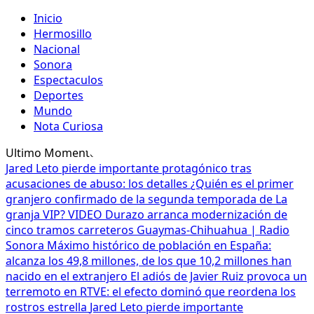
Inicio
Hermosillo
Nacional
Sonora
Espectaculos
Deportes
Mundo
Nota Curiosa
Ultimo Momento
Jared Leto pierde importante protagónico tras
acusaciones de abuso: los detalles
¿Quién es el primer
granjero confirmado de la segunda temporada de La
granja VIP? VIDEO
Durazo arranca modernización de
cinco tramos carreteros Guaymas-Chihuahua | Radio
Sonora
Máximo histórico de población en España:
alcanza los 49,8 millones, de los que 10,2 millones han
nacido en el extranjero
El adiós de Javier Ruiz provoca un
terremoto en RTVE: el efecto dominó que reordena los
rostros estrella
Jared Leto pierde importante