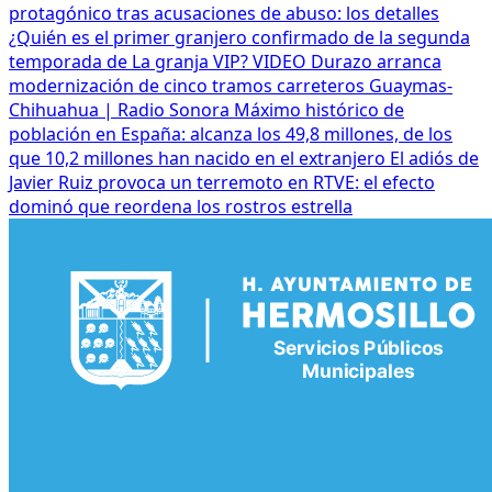
protagónico tras acusaciones de abuso: los detalles
¿Quién es el primer granjero confirmado de la segunda
temporada de La granja VIP? VIDEO
Durazo arranca
modernización de cinco tramos carreteros Guaymas-
Chihuahua | Radio Sonora
Máximo histórico de
población en España: alcanza los 49,8 millones, de los
que 10,2 millones han nacido en el extranjero
El adiós de
Javier Ruiz provoca un terremoto en RTVE: el efecto
dominó que reordena los rostros estrella