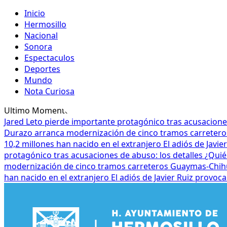
Inicio
Hermosillo
Nacional
Sonora
Espectaculos
Deportes
Mundo
Nota Curiosa
Ultimo Momento
Jared Leto pierde importante protagónico tras acusacione
Durazo arranca modernización de cinco tramos carrete
10,2 millones han nacido en el extranjero
El adiós de Javi
protagónico tras acusaciones de abuso: los detalles
¿Quié
modernización de cinco tramos carreteros Guaymas-Chi
han nacido en el extranjero
El adiós de Javier Ruiz provoc