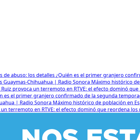
s de abuso: los detalles
¿Quién es el primer granjero conf
ros Guaymas-Chihuahua | Radio Sonora
Máximo histórico de 
er Ruiz provoca un terremoto en RTVE: el efecto dominó que 
n es el primer granjero confirmado de la segunda tempora
huahua | Radio Sonora
Máximo histórico de población en Esp
a un terremoto en RTVE: el efecto dominó que reordena los r