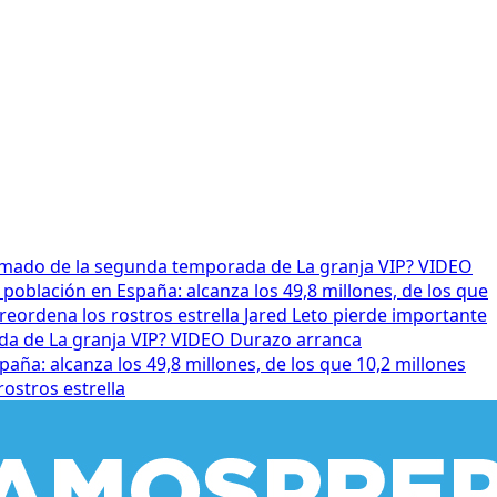
irmado de la segunda temporada de La granja VIP? VIDEO
población en España: alcanza los 49,8 millones, de los que
reordena los rostros estrella
Jared Leto pierde importante
da de La granja VIP? VIDEO
Durazo arranca
aña: alcanza los 49,8 millones, de los que 10,2 millones
ostros estrella