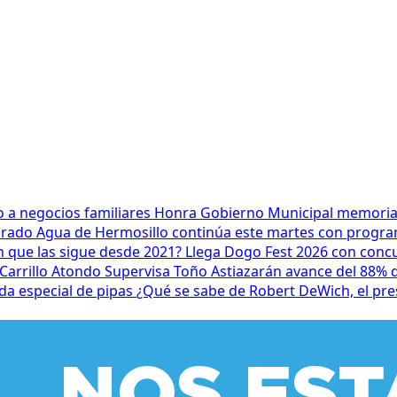
 a negocios familiares
Honra Gobierno Municipal memoria d
lorado
Agua de Hermosillo continúa este martes con progra
n que las sigue desde 2021?
Llega Dogo Fest 2026 con conc
Carrillo Atondo
Supervisa Toño Astiazarán avance del 88%
a especial de pipas
¿Qué se sabe de Robert DeWich, el pre