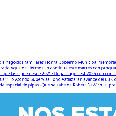
 a negocios familiares
Honra Gobierno Municipal memoria d
lorado
Agua de Hermosillo continúa este martes con progra
n que las sigue desde 2021?
Llega Dogo Fest 2026 con conc
Carrillo Atondo
Supervisa Toño Astiazarán avance del 88%
a especial de pipas
¿Qué se sabe de Robert DeWich, el pre