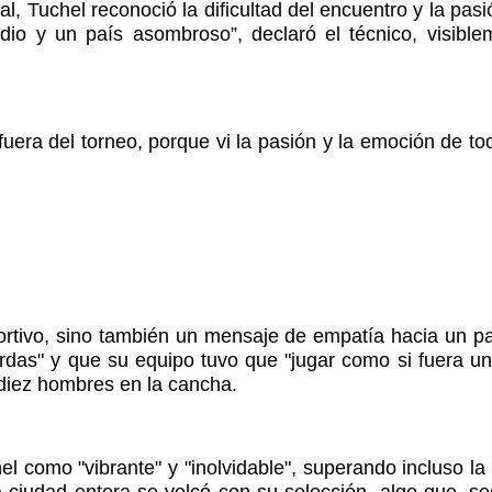
l, Tuchel reconoció la dificultad del encuentro y la pasi
io y un país asombroso”, declaró el técnico, visible
fuera del torneo, porque vi la pasión y la emoción de to
rtivo, sino también un mensaje de empatía hacia un paí
rdas" y que su equipo tuvo que "jugar como si fuera una 
 diez hombres en la cancha.
l como "vibrante" y "inolvidable", superando incluso la 
la ciudad entera se volcó con su selección, algo que, 