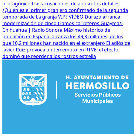
protagónico tras acusaciones de abuso: los detalles
¿Quién es el primer granjero confirmado de la segunda
temporada de La granja VIP? VIDEO
Durazo arranca
modernización de cinco tramos carreteros Guaymas-
Chihuahua | Radio Sonora
Máximo histórico de
población en España: alcanza los 49,8 millones, de los
que 10,2 millones han nacido en el extranjero
El adiós de
Javier Ruiz provoca un terremoto en RTVE: el efecto
dominó que reordena los rostros estrella