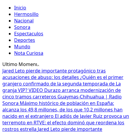
Inicio
Hermosillo
Nacional
Sonora
Espectaculos
Deportes
Mundo
Nota Curiosa
Ultimo Momento
Jared Leto pierde importante protagónico tras
acusaciones de abuso: los detalles
¿Quién es el primer
granjero confirmado de la segunda temporada de La
granja VIP? VIDEO
Durazo arranca modernización de
cinco tramos carreteros Guaymas-Chihuahua | Radio
Sonora
Máximo histórico de población en España:
alcanza los 49,8 millones, de los que 10,2 millones han
nacido en el extranjero
El adiós de Javier Ruiz provoca un
terremoto en RTVE: el efecto dominó que reordena los
rostros estrella
Jared Leto pierde importante