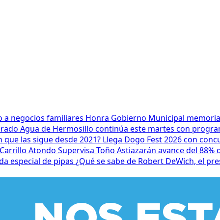
 a negocios familiares
Honra Gobierno Municipal memoria d
lorado
Agua de Hermosillo continúa este martes con progra
n que las sigue desde 2021?
Llega Dogo Fest 2026 con conc
Carrillo Atondo
Supervisa Toño Astiazarán avance del 88%
a especial de pipas
¿Qué se sabe de Robert DeWich, el pre