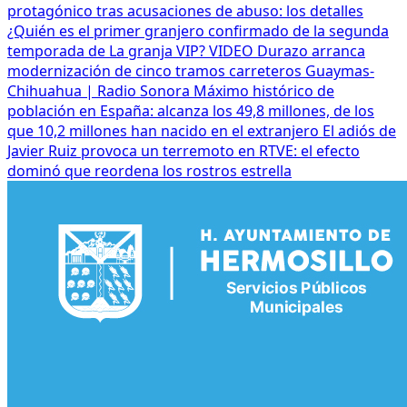
protagónico tras acusaciones de abuso: los detalles
¿Quién es el primer granjero confirmado de la segunda
temporada de La granja VIP? VIDEO
Durazo arranca
modernización de cinco tramos carreteros Guaymas-
Chihuahua | Radio Sonora
Máximo histórico de
población en España: alcanza los 49,8 millones, de los
que 10,2 millones han nacido en el extranjero
El adiós de
Javier Ruiz provoca un terremoto en RTVE: el efecto
dominó que reordena los rostros estrella