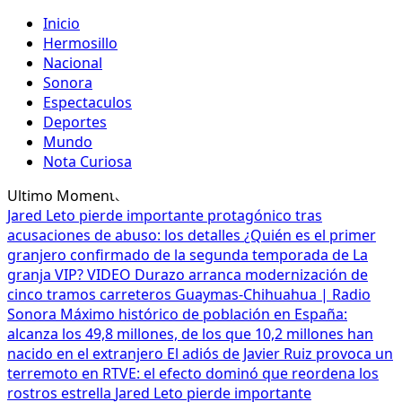
Inicio
Hermosillo
Nacional
Sonora
Espectaculos
Deportes
Mundo
Nota Curiosa
Ultimo Momento
Jared Leto pierde importante protagónico tras
acusaciones de abuso: los detalles
¿Quién es el primer
granjero confirmado de la segunda temporada de La
granja VIP? VIDEO
Durazo arranca modernización de
cinco tramos carreteros Guaymas-Chihuahua | Radio
Sonora
Máximo histórico de población en España:
alcanza los 49,8 millones, de los que 10,2 millones han
nacido en el extranjero
El adiós de Javier Ruiz provoca un
terremoto en RTVE: el efecto dominó que reordena los
rostros estrella
Jared Leto pierde importante